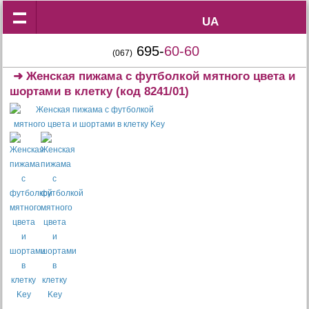
UA
UA
695-
60-60
(067)
➜
Женская пижама с футболкой мятного цвета и
шортами в клетку
(код 8241/01)