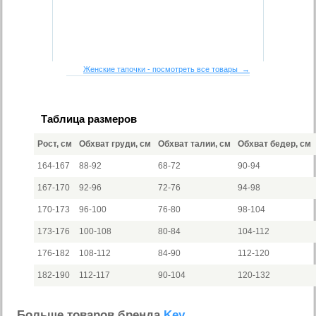
Женские тапочки - посмотреть все товары →
Таблица размеров
Рост, см
Обхват груди, см
Обхват талии, см
Обхват бедер, см
164-167
88-92
68-72
90-94
167-170
92-96
72-76
94-98
170-173
96-100
76-80
98-104
173-176
100-108
80-84
104-112
176-182
108-112
84-90
112-120
182-190
112-117
90-104
120-132
Больше товаров бренда
Key