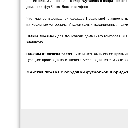
Легкие пижамы - это Ваш выбор!
Футболка и капри
- не жа
домашняя футболка. Легко и комфортно!
Что главное в домашней одежде? Правильно! Главное в до
натуральные материалы. А какой самый традиционный натура
Летние пижамы
- для любителей домашнего комфорта. Жарк
элегантно.
Пижамы от Vienetta Secret
- что может быть более привычн
турецкие производители. Vienetta Secret - один из самых изв
Женская пижама с бордовой футболкой и бриджами 