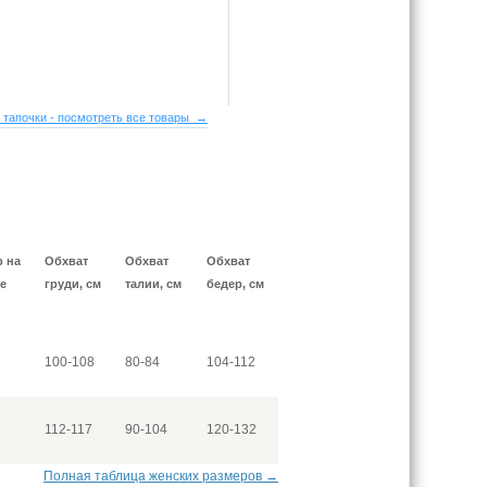
 тапочки - посмотреть все товары →
р на
Обхват
Обхват
Обхват
е
груди, см
талии, см
бедер, см
100-108
80-84
104-112
112-117
90-104
120-132
Полная таблица женских размеров →