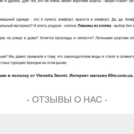
рко и удобно. Для тех, кто не очень любит короткие шорты - капри станет 
машней одежде - это 3 пункта: комфорт, красота и комфорт. Да, да. Комф
льный материал? И опять угадали - хлопок.
Пижамы из хлопка
- выбор без 
о на улице и дома? Хочется прохлады и легкости? Легенькие шортики или
ым? Мы давно привыкли к тому, что законодателем моды и стиля в сегмен
естных турецких брендов на этом рынке.
в полоску от Vienetta Secret. Интернет магазин 60m.com.ua. 
- ОТЗЫВЫ О НАС -