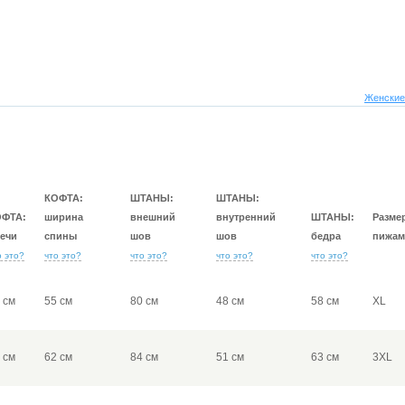
Женские
КОФТА:
ШТАНЫ:
ШТАНЫ:
ОФТА:
ширина
внешний
внутренний
ШТАНЫ:
Разме
ечи
спины
шов
шов
бедра
пижам
о это?
что это?
что это?
что это?
что это?
 см
55 см
80 см
48 см
58 см
XL
 см
62 см
84 см
51 см
63 см
3XL