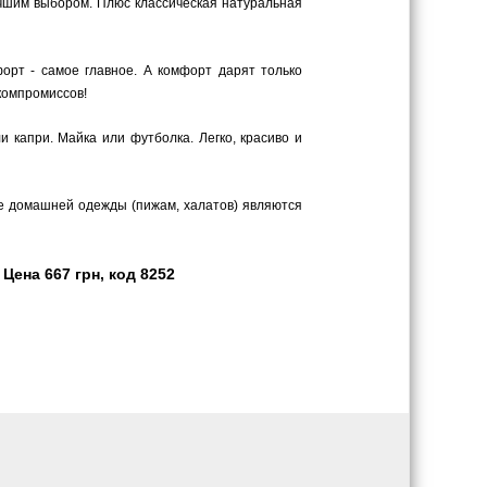
лучшим выбором. Плюс классическая натуральная
орт - самое главное. А комфорт дарят только
компромиссов!
 капри. Майка или футболка. Легко, красиво и
те домашней одежды (пижам, халатов) являются
Цена 667 грн, код 8252