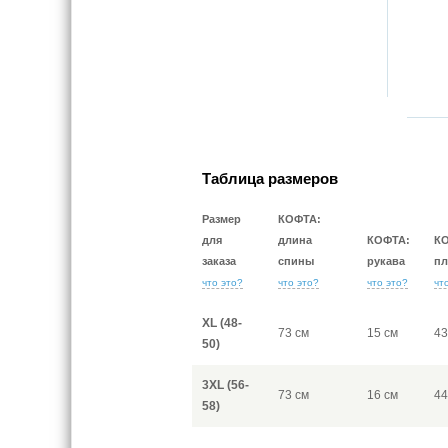
Таблица размеров
Размер
КОФТА:
для
длина
КОФТА:
К
заказа
спины
рукава
пл
что это?
что это?
что это?
чт
XL (48-
73 см
15 см
43
50)
3XL (56-
73 см
16 см
44
58)