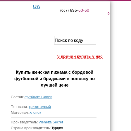
UA
695-
60-60
(067)
0
9 причин купить у нас
Купить
женская пижама с бордовой
футболкой и бриджами в полоску
по
лучшей цене
Состав:
футболка+капри
Тип ткани:
трикотажный
Материал:
хлопок
Производитель:
Vienetta Secret
Страна производитель:
Турция