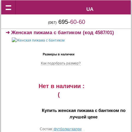
UA
UA
695-
60-60
(067)
➜
Женская пижама с бантиком
(код 4587/01)
Размеры в наличии
Как подобрать размер?
Нет в наличии :
(
Купить
женская пижама с бантиком
по
лучшей цене
Состав:
футболка+капри