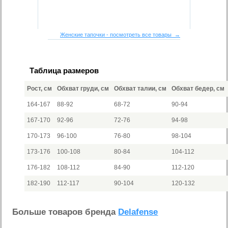
Женские тапочки - посмотреть все товары →
Таблица размеров
Рост, см
Обхват груди, см
Обхват талии, см
Обхват бедер, см
164-167
88-92
68-72
90-94
167-170
92-96
72-76
94-98
170-173
96-100
76-80
98-104
173-176
100-108
80-84
104-112
176-182
108-112
84-90
112-120
182-190
112-117
90-104
120-132
Больше товаров бренда
Delafense