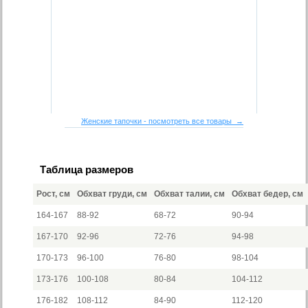
Женские тапочки - посмотреть все товары →
Таблица размеров
Рост, см
Обхват груди, см
Обхват талии, см
Обхват бедер, см
164-167
88-92
68-72
90-94
167-170
92-96
72-76
94-98
170-173
96-100
76-80
98-104
173-176
100-108
80-84
104-112
176-182
108-112
84-90
112-120