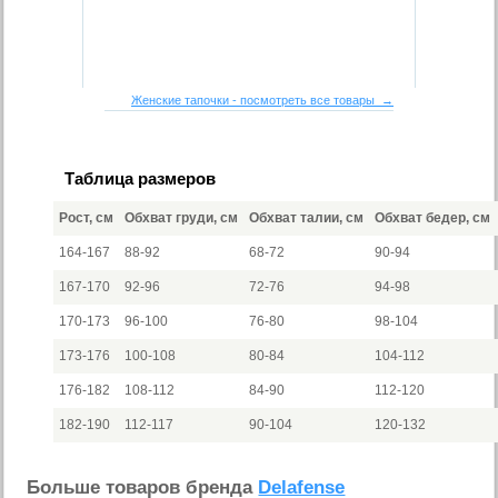
Женские тапочки - посмотреть все товары →
Таблица размеров
Рост, см
Обхват груди, см
Обхват талии, см
Обхват бедер, см
164-167
88-92
68-72
90-94
167-170
92-96
72-76
94-98
170-173
96-100
76-80
98-104
173-176
100-108
80-84
104-112
176-182
108-112
84-90
112-120
182-190
112-117
90-104
120-132
Больше товаров бренда
Delafense