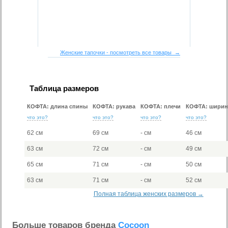
Женские тапочки - посмотреть все товары →
Таблица размеров
КОФТА: длина спины
КОФТА: рукава
КОФТА: плечи
КОФТА: ширин
что это?
что это?
что это?
что это?
62 см
69 см
- см
46 см
63 см
72 см
- см
49 см
65 см
71 см
- см
50 см
63 см
71 см
- см
52 см
Полная таблица женских размеров →
Больше товаров бренда
Cocoon