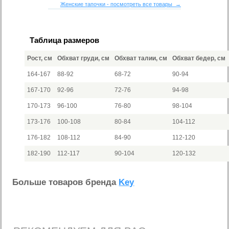
Женские тапочки - посмотреть все товары →
Таблица размеров
Рост, см
Обхват груди, см
Обхват талии, см
Обхват бедер, см
164-167
88-92
68-72
90-94
167-170
92-96
72-76
94-98
170-173
96-100
76-80
98-104
173-176
100-108
80-84
104-112
176-182
108-112
84-90
112-120
182-190
112-117
90-104
120-132
Больше товаров бренда
Key