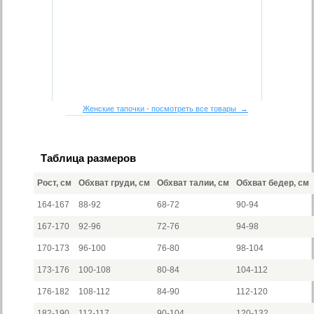
Женские тапочки - посмотреть все товары →
Таблица размеров
Рост, см
Обхват груди, см
Обхват талии, см
Обхват бедер, см
164-167
88-92
68-72
90-94
167-170
92-96
72-76
94-98
170-173
96-100
76-80
98-104
173-176
100-108
80-84
104-112
176-182
108-112
84-90
112-120
182-190
112-117
90-104
120-132