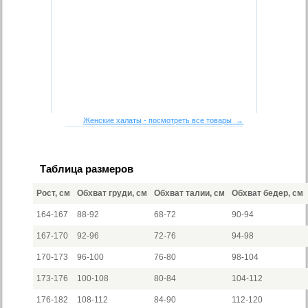
Женские халаты - посмотреть все товары →
Таблица размеров
Рост, см
Обхват груди, см
Обхват талии, см
Обхват бедер, см
164-167
88-92
68-72
90-94
167-170
92-96
72-76
94-98
170-173
96-100
76-80
98-104
173-176
100-108
80-84
104-112
176-182
108-112
84-90
112-120