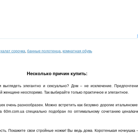
,
халат сорочка
,
банные полотенца
,
комнатная обувь
Несколько причин купить:
и выглядеть элегантно и сексуально? Дом – не исключение. Предпочтен
 женщине неоспоримо. Так выбирайте только практичное и элегантное.
ек очень разнообразен. Можно встретить как безумно дорогие итальянские
на 60m.com.ua специально подобран по оптимальному сочетанию цена/кач
ость. Покажите свои стройные ножки! Вы ведь дома. Коротенькая ночнушка 