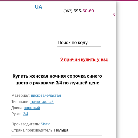
UA
695-
60-60
(067)
0
9 причин купить у нас
Купить
женская ночная сорочка синего
цвета с рукавами 3/4
по лучшей цене
Материал:
вискоза+эластан
Тип ткани:
трикотажный
Длина:
короткий
Рукав:
3/4
Производитель:
Shato
Страна производитель:
Польша