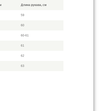
м
Длина рукава, см
59
60
60-61
61
62
63