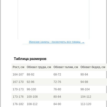
Женские халаты - посмотреть все товары →
Таблица размеров
Рост, см
Обхват груди, см
Обхват талии, см
Обхват бедер, см
164-167
88-92
68-72
90-94
167-170
92-96
72-76
94-98
170-173
96-100
76-80
98-104
173-176
100-108
80-84
104-112
176-182
108-112
84-90
112-120