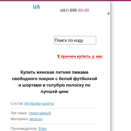
UA
695-
60-60
(067)
0
9 причин купить у нас
Купить
женская летняя пижама
свободного покроя с белой футболкой
и шортами в голубую полоску
по
лучшей цене
Состав:
футболка+шорты
Тип ткани:
трикотажный
Материал:
вискоза
Производитель:
Ellen