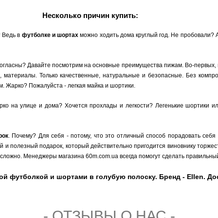
Несколько причин купить:
? Ведь в
футболке и шортах
можно ходить дома круглый год. Не пробовали?
согласны? Давайте посмотрим на основные преимущества пижам. Во-первых, 
, материалы. Только качественные, натуральные и безопасные. Без компро
. Жарко? Пожалуйста - легкая майка и шортики.
о на улице и дома? Хочется прохлады и легкости? Легенькие шортики или
рок
. Почему? Для себя - потому, что это отличный способ порадовать себя
ый и полезный подарок, который действительно пригодится виновнику торжест
сложно. Менеджеры магазина 60m.com.ua всегда помогут сделать правильный
 футболкой и шортами в голубую полоску. Бренд - Ellen. Доста
- ОТЗЫВЫ О НАС -