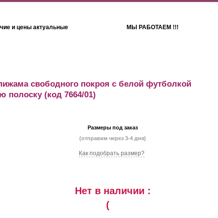
чие и цены актуальные
МЫ РАБОТАЕМ !!!
Детям
Полотенца
пижама свободного покроя с белой футболкой
ую полоску
(код 7664/01)
Размеры под заказ
(отправим через 3-4 дня)
Как подобрать размер?
Нет в наличии :
(