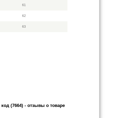
61
62
63
код (7664)
- отзывы о товаре