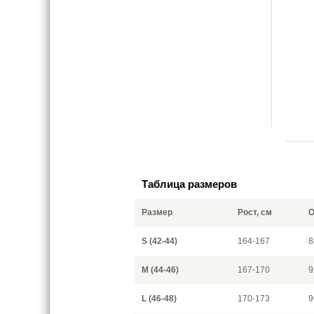
Таблица размеров
Размер
Рост, см
О
S (42-44)
164-167
8
M (44-46)
167-170
9
L (46-48)
170-173
9