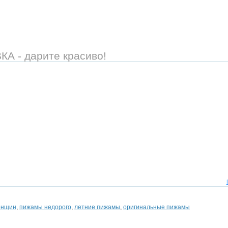
 - дарите красиво!
енщин
,
пижамы недорого
,
летние пижамы
,
оригинальные пижамы