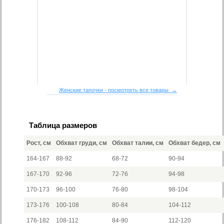
Женские тапочки - посмотреть все товары →
Таблица размеров
Рост, см
Обхват груди, см
Обхват талии, см
Обхват бедер, см
164-167
88-92
68-72
90-94
167-170
92-96
72-76
94-98
170-173
96-100
76-80
98-104
173-176
100-108
80-84
104-112
176-182
108-112
84-90
112-120