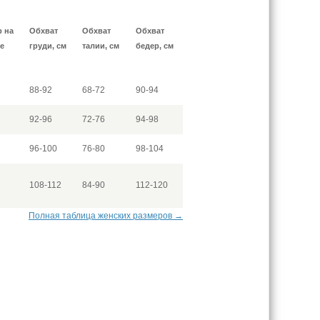
р на
Обхват
Обхват
Обхват
е
груди, см
талии, см
бедер, см
88-92
68-72
90-94
92-96
72-76
94-98
96-100
76-80
98-104
108-112
84-90
112-120
Полная таблица женских размеров →