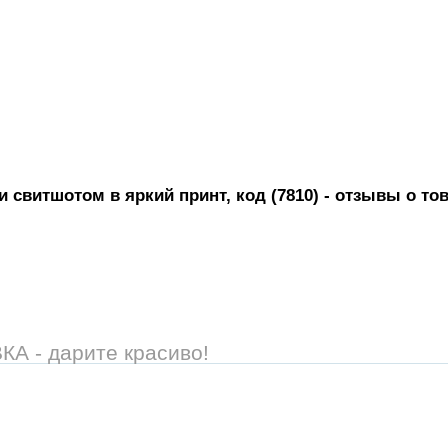
 свитшотом в яркий принт, код (7810)
- отзывы о то
 - дарите красиво!