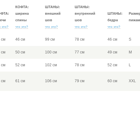
КОФТА:
ШТАНЫ:
ШТАНЫ:
ОФТА:
ширина
внешний
внутренний
ШТАНЫ:
Разме
ечи
спины
шов
шов
бедра
пижам
о это?
что это?
что это?
что это?
что это?
 см
46 см
99 см
78 см
46 см
S
 см
50 см
100 см
77 см
49 см
M
 см
52 см
102 см
78 см
52 см
L
 см
61 см
106 см
79 см
60 см
XXL