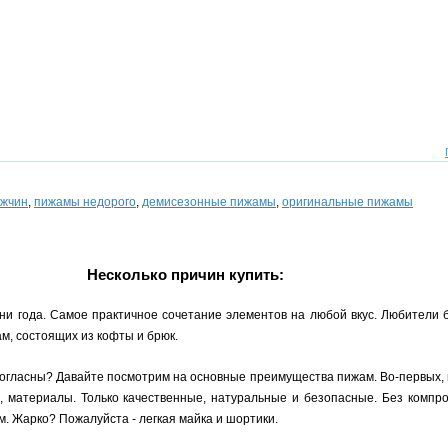
ужчин
,
пижамы недорого
,
демисезонные пижамы
,
оригинальные пижамы
Несколько причин купить:
ни года. Самое практичное сочетание элементов на любой вкус. Любители 
м, состоящих из кофты и брюк.
согласны? Давайте посмотрим на основные преимущества пижам. Во-первых, 
, материалы. Только качественные, натуральные и безопасные. Без компро
. Жарко? Пожалуйста - легкая майка и шортики.