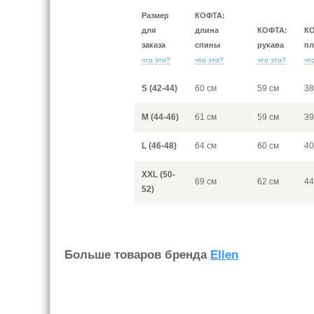
Размер
КОФТА:
для
длина
КОФТА:
К
заказа
спины
рукава
пл
что это?
что это?
что это?
чт
S (42-44)
60 см
59 см
38
M (44-46)
61 см
59 см
39
L (46-48)
64 см
60 см
40
XXL (50-
69 см
62 см
44
52)
Больше товаров бренда
Ellen