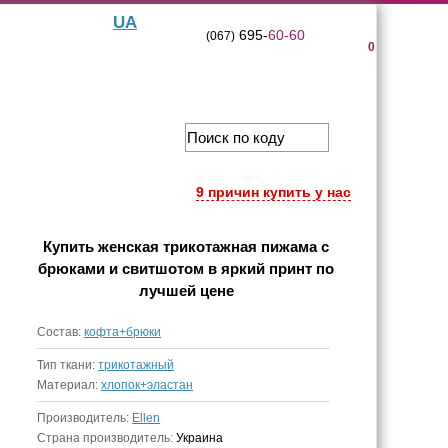
UA
695-
60-60
(067)
0
9 причин купить у нас
Купить
женская трикотажная пижама с
брюками и свитшотом в яркий принт
по
лучшей цене
Состав:
кофта+брюки
Тип ткани:
трикотажный
Материал:
хлопок+эластан
Производитель:
Ellen
Страна производитель:
Украина