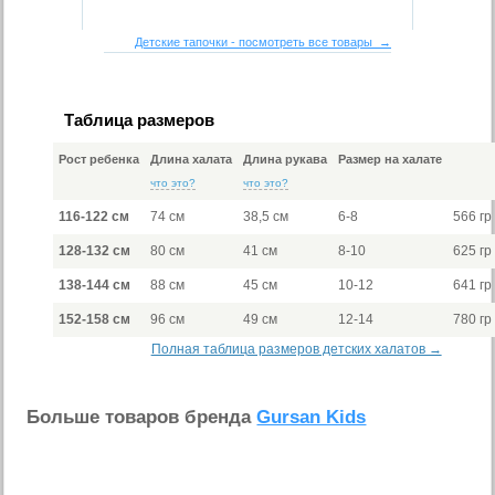
Детские тапочки - посмотреть все товары →
Таблица размеров
Рост ребенка
Длина халата
Длина рукава
Размер на халате
что это?
что это?
116-122 см
74 см
38,5 см
6-8
566 гр
128-132 см
80 см
41 см
8-10
625 гр
138-144 см
88 см
45 см
10-12
641 гр
152-158 см
96 см
49 см
12-14
780 гр
Полная таблица размеров детских халатов →
Больше товаров бренда
Gursan Kids