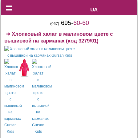
UA
UA
695-
60-60
(067)
➜
Хлопковый халат в малиновом цвете с
вышивкой на карманах
(код 3279/01)