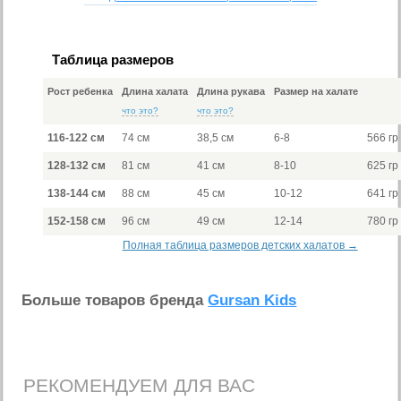
Таблица размеров
Рост ребенка
Длина халата
Длина рукава
Размер на халате
что это?
что это?
116-122 см
74 см
38,5 см
6-8
566 гр
128-132 см
81 см
41 см
8-10
625 гр
138-144 см
88 см
45 см
10-12
641 гр
152-158 см
96 см
49 см
12-14
780 гр
Полная таблица размеров детских халатов →
Больше товаров бренда
Gursan Kids
РЕКОМЕНДУЕМ ДЛЯ ВАС