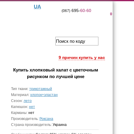
UA
695-
60-60
(067)
0
9 причин купить у нас
Купить
хлопковый халат с цветочным
рисунком
по лучшей цене
Тип ткани:
трикотажный
Материал:
хлопок+эластан
Сезон:
лето
Капюшон:
нет
Карманы:
нет
Производитель:
Роксана
Страна производитель:
Украина