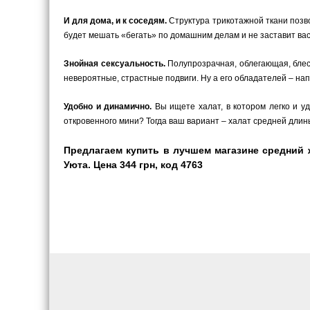
И для дома, и к соседям.
Структура трикотажной ткани позво
будет мешать «бегать» по домашним делам и не заставит вас к
Знойная сексуальность.
Полупрозрачная, облегающая, блест
невероятные, страстные подвиги. Ну а его обладателей – на
Удобно и динамично.
Вы ищете халат, в котором легко и у
откровенного мини? Тогда ваш вариант – халат средней длины
Предлагаем купить в лучшем магазине средний
Уюта. Цена 344 грн, код 4763