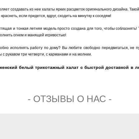
ляет создавать из нее халаты ярких расцветок оригинального дизайна. Тако
раснеть, если придется, вдруг, сходить на минутку к соседям!
ящая и тонкая летняя модель просто создана для того, чтобы соблазнять! 
полнить огнем и манящей игривостью!
добно исполнять работу по дому? Вы любите свободно передвигаться, не 
 с рукавом три четверти, с карманами и на молнии.
 женский белый трикотажный халат с быстрой доставкой в 
- ОТЗЫВЫ О НАС -