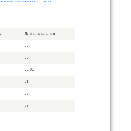
 тапочки - посмотреть все товары →
м
Длина рукава, см
59
60
60-61
61
62
63