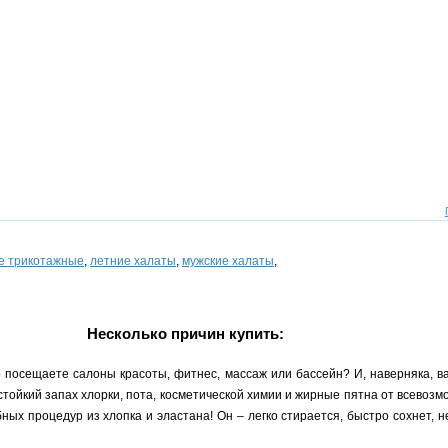
е трикотажные
,
летние халаты
,
мужские халаты
,
Несколько причин купить:
 посещаете салоны красоты, фитнес, массаж или бассейн? И, наверняка, в
ойкий запах хлорки, пота, косметической химии и жирные пятна от всевозмо
ых процедур из хлопка и эластана! Он – легко стирается, быстро сохнет, н