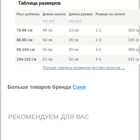
Таблица размеров
Рост ребенка
Длина халата
Длина рукава
Размер на халате
что это?
что это?
76-88 см
48 см
23 см
1-2
303 гр
88-96 см
54 см
26 см
2-3
335 гр
96-104 см
56 см
29 см
3-4
380 гр
104-110 см
61 см
32 см
4-5
432 гр
Полная таблица размеров детских халатов →
Больше товаров бренда
Соня
РЕКОМЕНДУЕМ ДЛЯ ВАС