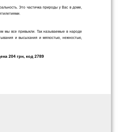
ральность. Это частичка природы у Вас в доме,
сятилетиями.
рым мы все привыкли. Так называемые в народе
тывания и высыхания и мягкостью, нежностью,
ена 204 грн, код 2789