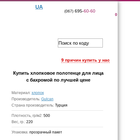
UA
695-
60-60
(067)
0
9 причин купить у нас
Купить
хлопковое полотенце для лица
с бахромой
по лучшей цене
Материал:
хлопок
Производитель:
Gulcan
Страна производитель:
Турция
Плотность, гр/м2:
500
Вес, гр.:
220
Упаковка:
прозрачный пакет