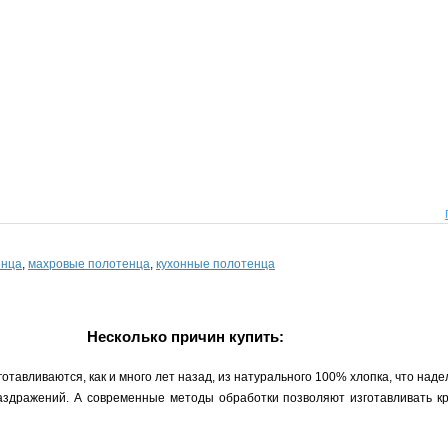
енца
,
махровые полотенца
,
кухонные полотенца
Несколько причин купить:
тавливаются, как и много лет назад, из натурального 100% хлопка, что над
раздражений. А современные методы обработки позволяют изготавливать кр