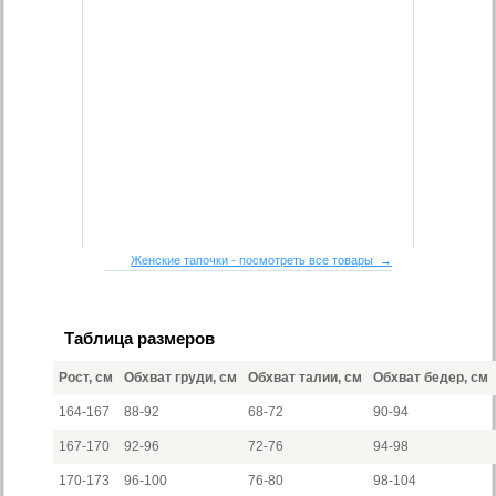
Женские тапочки - посмотреть все товары →
Таблица размеров
Рост, см
Обхват груди, см
Обхват талии, см
Обхват бедер, см
164-167
88-92
68-72
90-94
167-170
92-96
72-76
94-98
170-173
96-100
76-80
98-104