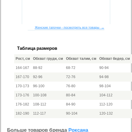
Женские тапочки - посмотреть все товары →
Таблица размеров
Рост, см
Обхват груди, см
Обхват талии, см
Обхват бедер, см
164-167
88-92
68-72
90-94
167-170
92-96
72-76
94-98
170-173
96-100
76-80
98-104
173-176
100-108
80-84
104-112
176-182
108-112
84-90
112-120
182-190
112-117
90-104
120-132
Больше товаров бренда
Роксана