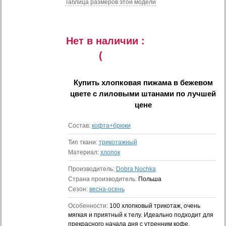
Таблица размеров этой модели
Нет в наличии :
(
Купить
хлопковая пижама в бежевом
цвете c лиловыми штанами
по лучшей
цене
Состав:
кофта+брюки
Тип ткани:
трикотажный
Материал:
хлопок
Производитель:
Dobra Nochka
Страна производитель:
Польша
Сезон:
весна-осень
Особенности:
100 хлопковый трикотаж, очень
мягкая и приятный к телу. Идеально подходит для
прекрасного начала дня с утренним кофе.