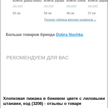
КОФТА: длина спины
КОФТА: рукава
КОФТА: плечи
КОФТА: ширин
что это?
что это?
что это?
что это?
65 см
58 см
46 см
57 см
Полная таблица женских размеров →
Больше товаров бренда
Dobra Nochka
РЕКОМЕНДУЕМ ДЛЯ ВАС
Хлопковая пижама в бежевом цвете c лиловыми
штанами, код (3206)
- отзывы о товаре