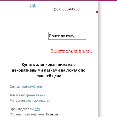
UA
695-
60-60
(067)
0
9 причин купить у нас
Купить
хлопковая пижама с
декоративными латками на локтях
по
лучшей цене
Состав:
кофта+брюки
Тип ткани:
трикотажный
Материал:
хлопок+эластан
Производитель:
Key
Страна производитель:
Польша