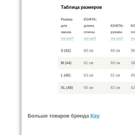
Таблица размеров
Размер
КОФТА:
для
длина
КОФТА:
К
заказа
спины
рукава
пл
что это?
что это?
что это?
чт
S (42)
60 см
60 см
36
M (44)
61 см
60 см
38
L (46)
63 см
61 см
40
XL (48)
65 см
62 см
42
Больше товаров бренда
Key