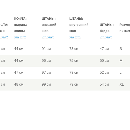
КОФТА:
ШТАНЫ:
ШТАНЫ:
ОФТА:
ширина
внешний
внутренний
ШТАНЫ:
Разме
ечи
спины
шов
шов
бедра
пижам
о это?
что это?
что это?
что это?
что это?
 см
44 см
91 см
73 см
47 см
S
 см
44 см
96 см
75 см
50 см
M
 см
47 см
97 см
78 см
52 см
L
 см
48 см
99 см
79 см
54 см
XL