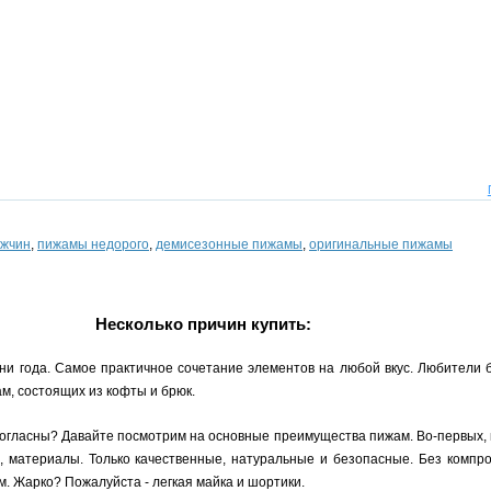
ужчин
,
пижамы недорого
,
демисезонные пижамы
,
оригинальные пижамы
Несколько причин купить:
ни года. Самое практичное сочетание элементов на любой вкус. Любители 
м, состоящих из кофты и брюк.
согласны? Давайте посмотрим на основные преимущества пижам. Во-первых, 
, материалы. Только качественные, натуральные и безопасные. Без компро
. Жарко? Пожалуйста - легкая майка и шортики.