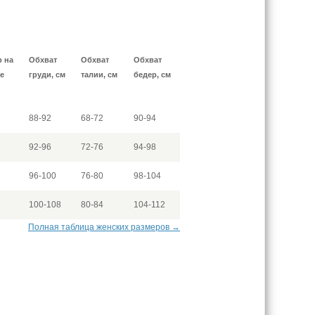
р на
Обхват
Обхват
Обхват
е
груди, см
талии, см
бедер, см
88-92
68-72
90-94
92-96
72-76
94-98
96-100
76-80
98-104
100-108
80-84
104-112
Полная таблица женских размеров →