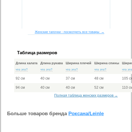
Женские тапочки - посмотреть все товары →
Таблица размеров
Длина халата
Длина рукава
Ширина плечей
Ширина спины
Ширин
что это?
что это?
что это?
что это?
что эт
92 см
40 см
37 см
48 см
105 с
94 см
40 см
40 см
52 см
110 с
Полная таблица женских размеров →
Больше товаров бренда
Роксана/Leinle