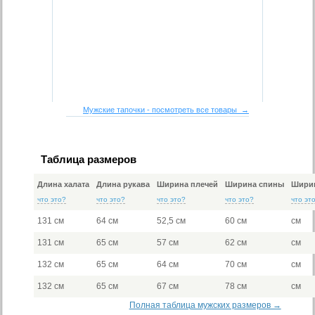
Мужские тапочки - посмотреть все товары →
Таблица размеров
Длина халата
Длина рукава
Ширина плечей
Ширина спины
Ширин
что это?
что это?
что это?
что это?
что эт
131 см
64 см
52,5 см
60 см
см
131 см
65 см
57 см
62 см
см
132 см
65 см
64 см
70 см
см
132 см
65 см
67 см
78 см
см
Полная таблица мужских размеров →