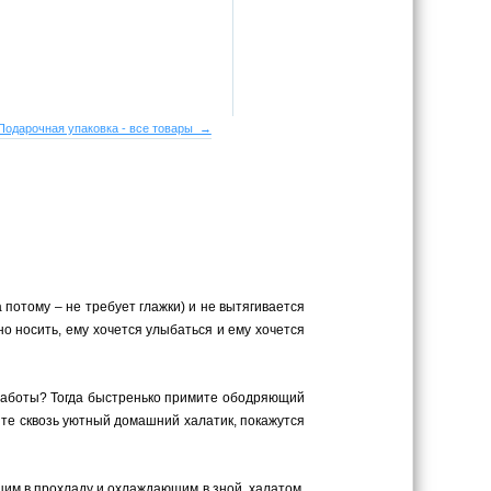
Подарочная упаковка - все товары →
а потому – не требует глажки) и не вытягивается
но носить, ему хочется улыбаться и ему хочется
 работы? Тогда быстренько примите ободряющий
ите сквозь уютный домашний халатик, покажутся
ающим в прохладу и охлаждающим в зной, халатом.