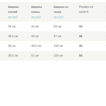
Размер на
Ширина
Ширина
Ширина по
халате
плечей
спины
талии
что это?
что это?
что это?
36 см
44 см
93 см
44
36,5 см
46 см
97 см
46
38 см
48,5 см
100 см
48
39,5 см
51 см
105 см
50