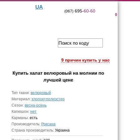
UA
695-
60-60
(067)
0
9 причин купить у нас
Купить
халат велюровый на молнии
по
лучшей цене
Тип ткани:
велюровый
Материал:
хлопок+полиэстер
Сезон:
весна-осень
Капюшон:
нет
Карманы:
есть
Производитель:
Роксана
Страна производитель:
Украина