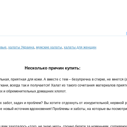
овые
,
халаты Украина
,
мужские халаты
,
халаты для женщин
Несколько причин купить:
ьная, приятная для кожи. А вместе с тем – безупречна в стирке, не мнется (
 ткани, всегда так и получается! Халат из такого сочетания материалов прият
ных и обременительных домашних хлопот.
х забот, задач и проблем? Вы хотите отдохнуть от изнурительной, нервной
ите новый источник вдохновения! Проблемы и заботы, на которые вы посмотр
ны вам захотелось «того, не знаю чего», срочно бегите за новеньким, согрев