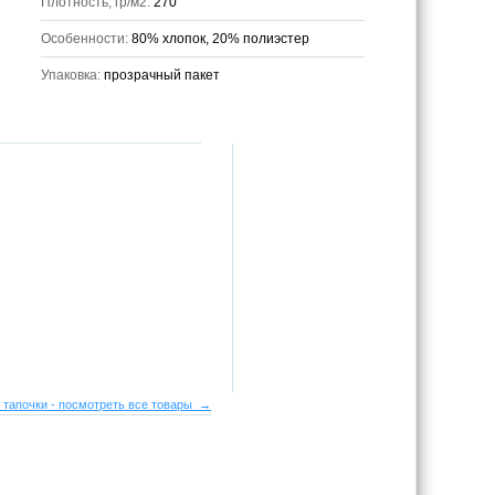
Плотность, гр/м2:
270
Особенности:
80% хлопок, 20% полиэстер
Упаковка:
прозрачный пакет
 тапочки - посмотреть все товары →