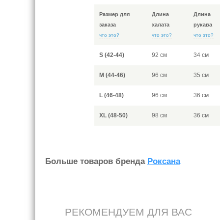
Размер для
Длина
Длина
заказа
халата
рукава
что это?
что это?
что это?
S (42-44)
92 см
34 см
M (44-46)
96 см
35 см
L (46-48)
96 см
36 см
XL (48-50)
98 см
36 см
Больше товаров бренда
Роксана
РЕКОМЕНДУЕМ ДЛЯ ВАС