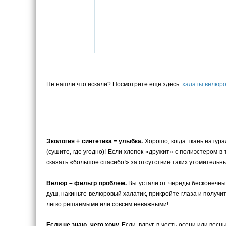
Не нашли что искали? Посмотрите еще здесь:
халаты велюр
Экология + синтетика = улыбка.
Хорошо, когда ткань натурал
(сушите, где угодно)! Если хлопок «дружит» с полиэстером в
сказать «большое спасибо!» за отсутствие таких утомитель
Велюр – фильтр проблем.
Вы устали от череды бесконечны
душ, накиньте велюровый халатик, прикройте глаза и получ
легко решаемыми или совсем неважными!
Если не знаю, чего хочу.
Если, вдруг, в честь осени или вес