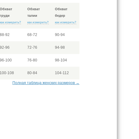
Обхват
Обхват
Обхват
груди
талии
бедер
как измерить?
как измерить?
как измерить?
88-92
68-72
90-94
92-96
72-76
94-98
96-100
76-80
98-104
100-108
80-84
104-112
Полная таблица женских размеров →