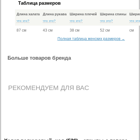
Таблица размеров
Длина халата
Длина рукава
Ширина плечей
Ширина спины
Ширин
что это?
что это?
что это?
что это?
что эт
87 см
43 см
38 см
52 см
см
Полная таблица женских размеров →
Больше товаров бренда
РЕКОМЕНДУЕМ ДЛЯ ВАС