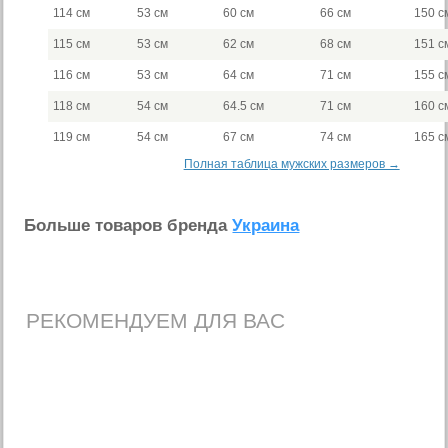
114 см
53 см
60 см
66 см
150 с
115 см
53 см
62 см
68 см
151 с
116 см
53 см
64 см
71 см
155 с
118 см
54 см
64.5 см
71 см
160 с
119 см
54 см
67 см
74 см
165 с
Полная таблица мужских размеров →
Больше товаров бренда
Украина
РЕКОМЕНДУЕМ ДЛЯ ВАС