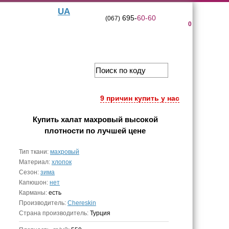
UA
695-
60-60
(067)
0
9 причин купить у нас
Купить
халат махровый высокой
плотности
по лучшей цене
Тип ткани:
махровый
Материал:
хлопок
Сезон:
зима
Капюшон:
нет
Карманы:
есть
Производитель:
Chereskin
Страна производитель:
Турция