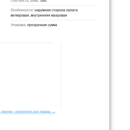
Плотность, гр/м2:
550
Особенности:
наружная сторона халата
велюровая, внутренняя махровая
Упаковка:
прозрачная сумка
 тапочки - посмотреть все товары →