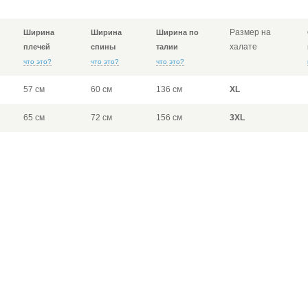
Размер на
Ширина
Ширина
Ширина по
халате
плечей
спины
талии
что это?
что это?
что это?
57 см
60 см
136 см
XL
65 см
72 см
156 см
3XL