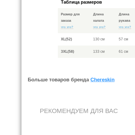
Таблица размеров
Размер для
Длина
Длина
заказа
халата
рукава
что это?
что это?
что это?
XL(52)
130 см
57 см
3XL(58)
133 см
61 см
Больше товаров бренда
Chereskin
РЕКОМЕНДУЕМ ДЛЯ ВАС