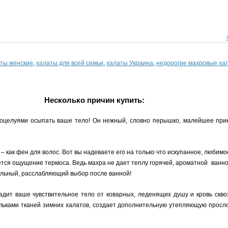
ты женские
,
халаты для всей семьи
,
халаты Украина
,
недорогие махровые ха
Несколько причин купить:
целуями осыпать ваше тело! Он нежный, словно перышко, малейшее прик
 как фен для волос. Вот вы надеваете его на только что искупанное, любимое
ляется ощущение термоса. Ведь махра не дает теплу горячей, ароматной ванн
альный, расслабляющий выбор после ванной!
дит ваше чувствительное тело от коварных, леденящих душу и кровь сквозн
льками тканей зимних халатов, создает дополнительную утепляющую прослой