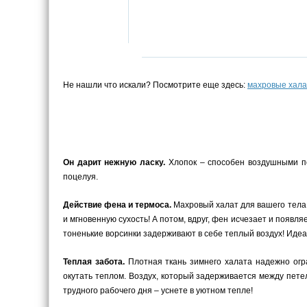
Не нашли что искали? Посмотрите еще здесь:
махровые хала
Он дарит нежную ласку.
Хлопок – способен воздушными по
поцелуя.
Действие фена и термоса.
Махровый халат для вашего тела –
и мгновенную сухость! А потом, вдруг, фен исчезает и появ
тоненькие ворсинки задерживают в себе теплый воздух! Иде
Теплая забота.
Плотная ткань зимнего халата надежно огра
окутать теплом. Воздух, который задерживается между пете
трудного рабочего дня – уснете в уютном тепле!