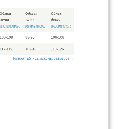
Обхват
Обхват
Обхват
груди
талии
бедер
как измерить?
как измерить?
как измерить?
100-108
88-90
106-108
117-119
102-108
118-126
Полная таблица мужских размеров →