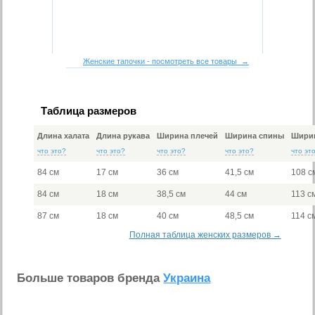
Женские тапочки - посмотреть все товары →
Таблица размеров
Длина халата
Длина рукава
Ширина плечей
Ширина спины
Ширин
что это?
что это?
что это?
что это?
что эт
84 см
17 см
36 см
41,5 см
108 с
84 см
18 см
38,5 см
44 см
113 с
87 см
18 см
40 см
48,5 см
114 с
Полная таблица женских размеров →
Больше товаров бренда
Украина