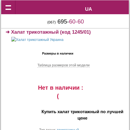
UA
UA
695-
60-60
(067)
➜
Халат трикотажный
(код 1245/01)
Размеры в наличии
Таблица размеров этой модели
Нет в наличии :
(
Купить
халат трикотажный
по лучшей
цене