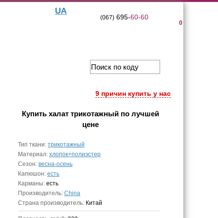
UA
695-
60-60
(067)
0
9 причин купить у нас
Купить
халат трикотажный
по лучшей
цене
Тип ткани:
трикотажный
Материал:
хлопок+полиэстер
Сезон:
весна-осень
Капюшон:
есть
Карманы:
есть
Производитель:
China
Страна производитель:
Китай