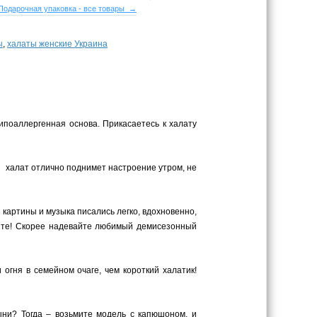
Подарочная упаковка - все товары →
ы
,
халаты женские Украина
ипоаллергенная основа. Прикасаетесь к халату
й халат отлично поднимет настроение утром, не
 картины и музыка писались легко, вдохновенно,
ите! Скорее надевайте любимый демисезонный
гня в семейном очаге, чем короткий халатик!
ыни? Тогда – возьмите модель с капюшоном, и