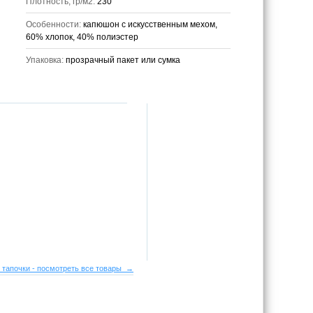
Плотность, гр/м2:
230
Особенности:
капюшон с искусственным мехом,
60% хлопок, 40% полиэстер
Упаковка:
прозрачный пакет или сумка
 тапочки - посмотреть все товары →