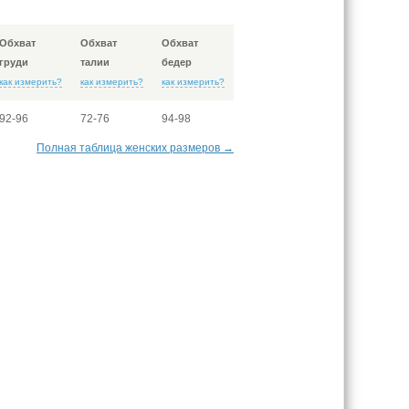
Обхват
Обхват
Обхват
груди
талии
бедер
как измерить?
как измерить?
как измерить?
92-96
72-76
94-98
Полная таблица женских размеров →