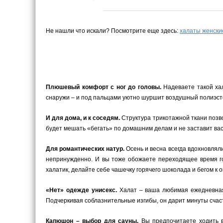
Не нашли что искали? Посмотрите еще здесь:
халаты женски
Плюшевый комфорт с ног до головы.
Надеваете такой хал
снаружи – и под пальцами уютно шуршит воздушный полиэст
И для дома, и к соседям.
Структура трикотажной ткани позво
будет мешать «бегать» по домашним делам и не заставит вас к
Для романтических натур.
Осень и весна всегда вдохновляли
непринужденно. И вы тоже обожаете переходящее время г
халатик, делайте себе чашечку горячего шоколада и бегом к о
«Нет» одежде унисекс.
Халат – ваша любимая ежедневная 
Подчеркивая соблазнительные изгибы, он дарит минуты счаст
Капюшон – выбор для сауны.
Вы предпочитаете ходить в