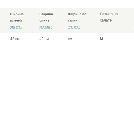
Размер на
Ширина
Ширина
Ширина по
халате
плечей
спины
талии
что это?
что это?
что это?
42 см
49 см
см
M