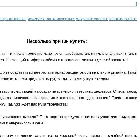
е трикотажные
,
мужские халаты махровые
,
махровые халаты
,
короткие халат
Несколько причин купить:
ат – и к телу трепетно льнет хлопчатобумажная, натуральная, приятная, г
ер. Настоящий комфорт любимого плюшевого мишки в детской кроватке!
ляет создавать из нее халаты ярких расцветок оригинального дизайна. Тако
раснеть, если придется, вдруг, сходить на минутку к соседям!
 творческих людей на создание всемирно известных шедевров. Стихи, проза,
ода за лирическое настроение и возвышенное вдохновение? Тогда – спеш
кну! Там уже ждет вас муза творчества!
домашняя одежда? Пока еще не придумали ничего лучше для поддержки о
ья и уверенности в себе!
 парную в легком халате из натуральной ткани, вместо неудобной прост