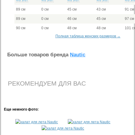
что это?
что это?
что это?
что это?
что эт
89 см
0 см
45 см
43 см
91 см
89 см
0 см
46 см
45 см
97 см
90 см
0 см
48 см
48 см
101 с
Полная таблица женских размеров →
Больше товаров бренда
Nautic
РЕКОМЕНДУЕМ ДЛЯ ВАС
Еще немного фото: