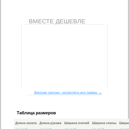
ВМЕСТЕ ДЕШЕВЛЕ
Женские тапочки - посмотреть все товары →
Таблица размеров
Длина халата
Длина рукава
Ширина плечей
Ширина спины
Ширин