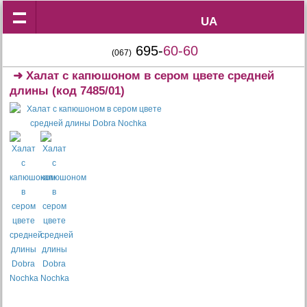
UA
UA
695-
60-60
(067)
➜
Халат с капюшоном в сером цвете средней
длины
(код 7485/01)