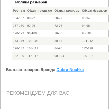
Таблица размеров
Рост, см
Обхват груди, см
Обхват талии, см
Обхват бедер, см
164-167
88-92
68-72
90-94
167-170
92-96
72-76
94-98
170-173
96-100
76-80
98-104
173-176
100-108
80-84
104-112
176-182
108-112
84-90
112-120
182-190
112-117
90-104
120-132
Больше товаров бренда
Dobra Nochka
РЕКОМЕНДУЕМ ДЛЯ ВАС