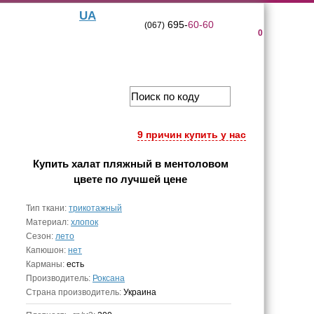
UA
695-
60-60
(067)
0
9 причин купить у нас
Купить
халат пляжный в ментоловом
цвете
по лучшей цене
Тип ткани:
трикотажный
Материал:
хлопок
Сезон:
лето
Капюшон:
нет
Карманы:
есть
Производитель:
Роксана
Страна производитель:
Украина