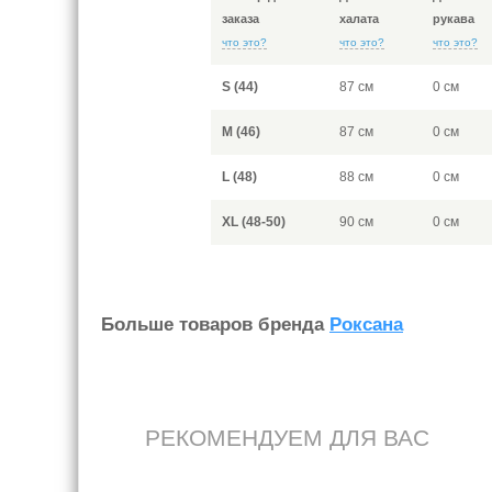
заказа
халата
рукава
что это?
что это?
что это?
S (44)
87 см
0 см
M (46)
87 см
0 см
L (48)
88 см
0 см
XL (48-50)
90 см
0 см
Больше товаров бренда
Роксана
РЕКОМЕНДУЕМ ДЛЯ ВАС