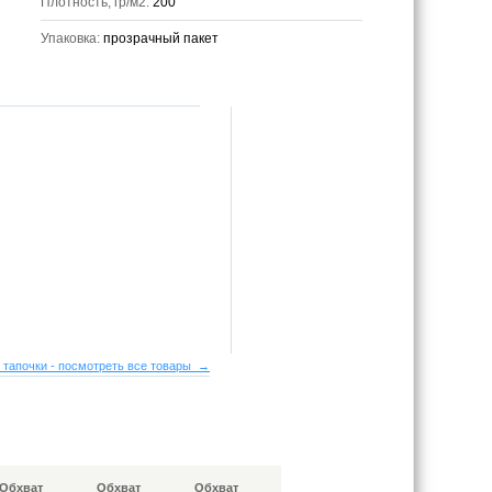
Плотность, гр/м2:
200
Упаковка:
прозрачный пакет
 тапочки - посмотреть все товары →
Обхват
Обхват
Обхват