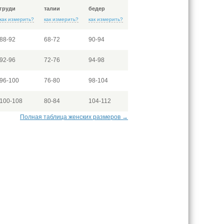
груди
талии
бедер
как измерить?
как измерить?
как измерить?
88-92
68-72
90-94
92-96
72-76
94-98
96-100
76-80
98-104
100-108
80-84
104-112
Полная таблица женских размеров →