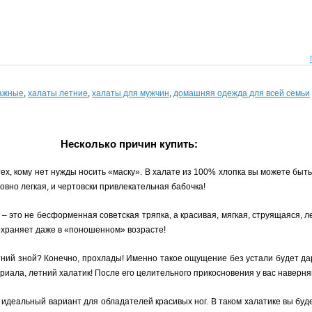
тажные
,
халаты летние
,
халаты для мужчин
,
домашняя одежда для всей семьи
Несколько причин купить:
х, кому нет нужды носить «маску». В халате из 100% хлопка вы можете быть
овно легкая, и чертовски привлекательная бабочка!
 это не бесформенная советская тряпка, а красивая, мягкая, струящаяся, л
охраняет даже в «поношенном» возрасте!
тний зной? Конечно, прохлады! Именно такое ощущение без устали будет да
риала, летний халатик! После его целительного прикосновения у вас наверня
 идеальный вариант для обладателей красивых ног. В таком халатике вы буде