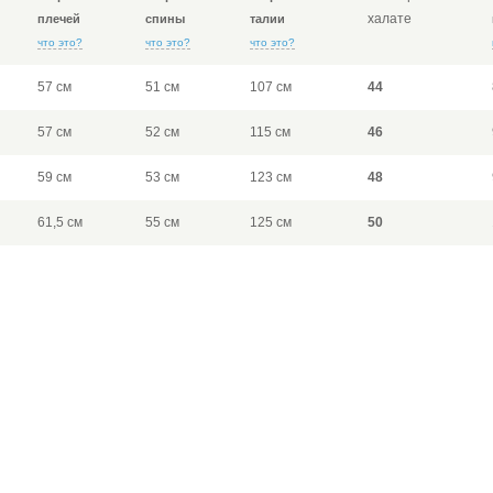
халате
плечей
спины
талии
что это?
что это?
что это?
57 см
51 см
107 см
44
57 см
52 см
115 см
46
59 см
53 см
123 см
48
61,5 см
55 см
125 см
50