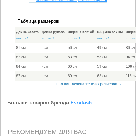
Таблица размеров
Длина халата
Длина рукава
Ширина плечей
Ширина спины
Ширин
что это?
что это?
что это?
что это?
что эт
81 см
- см
56 см
49 см
86 см
82 см
- см
63 см
53 см
94 см
84 см
- см
66 см
59 см
108 с
87 см
- см
69 см
63 см
116 с
Полная таблица женских размеров →
Больше товаров бренда
Esratash
РЕКОМЕНДУЕМ ДЛЯ ВАС