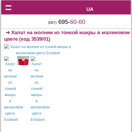
UA
UA
695-
60-60
(067)
➜
Халат на молнии из тонкой махры в малиновом
цвете
(код 3539/01)