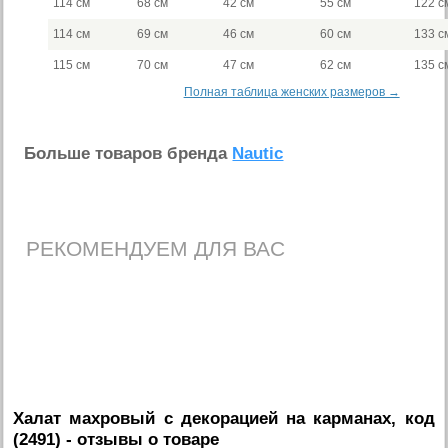
114 см
68 см
42 см
55 см
122 с
114 см
69 см
46 см
60 см
133 с
115 см
70 см
47 см
62 см
135 с
Полная таблица женских размеров →
Больше товаров бренда
Nautic
РЕКОМЕНДУЕМ ДЛЯ ВАС
Халат махровый с декорацией на карманах, код
(2491)
- отзывы о товаре