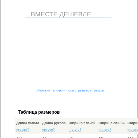
ВМЕСТЕ ДЕШЕВЛЕ
Женские тапочки - посмотреть все товары →
Таблица размеров
Длина халата
Длина рукава
Ширина плечей
Ширина спины
Ширин
что это?
что это?
что это?
что это?
что эт