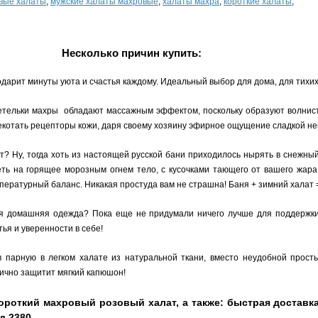
вые халаты
,
мужские халаты махровые
,
халаты махра
,
короткие халаты
,
Несколько причин купить:
арит минуты уюта и счастья каждому. Идеальный выбор для дома, для тихих 
ельки махры обладают массажным эффектом, поскольку образуют волнистую
екотать рецепторы кожи, даря своему хозяину эфирное ощущение сладкой не
т? Ну, тогда хоть из настоящей русской бани приходилось нырять в снежны
ть на горящее морозным огнем тело, с кусочками тающего от вашего жара
ературный баланс. Никакая простуда вам не страшна! Баня + зимний халат 
домашняя одежда? Пока еще не придумали ничего лучше для поддержки о
ья и уверенности в себе!
 парную в легком халате из натуральной ткани, вместо неудобной прост
лично защитит мягкий капюшон!
ороткий махровый розовый халат, а также: быстрая доставк
д 2380