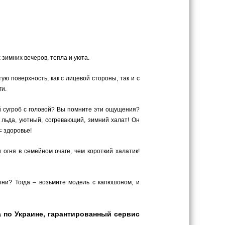
зимних вечеров, тепла и уюта.
 поверхность, как с лицевой стороны, так и с
ги.
й сугроб с головой? Вы помните эти ощущения?
 льда, уютный, согревающий, зимний халат! Он
= здоровье!
гня в семейном очаге, чем короткий халатик!
ыни? Тогда – возьмите модель с капюшоном, и
а по Украине, гарантированный сервис