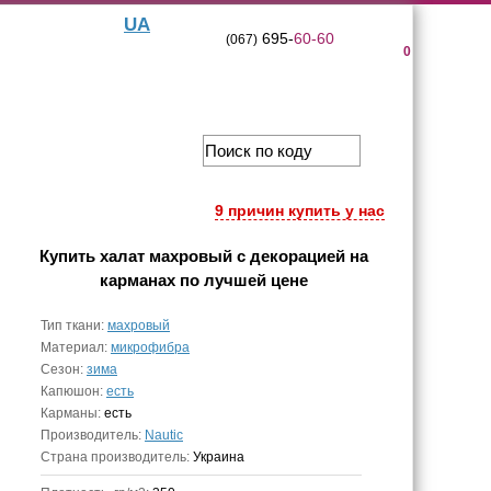
UA
695-
60-60
(067)
0
9 причин купить у нас
Купить
халат махровый с декорацией на
карманах
по лучшей цене
Тип ткани:
махровый
Материал:
микрофибра
Сезон:
зима
Капюшон:
есть
Карманы:
есть
Производитель:
Nautic
Страна производитель:
Украина