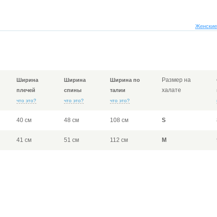
Женские
Размер на
Ширина
Ширина
Ширина по
халате
плечей
спины
талии
что это?
что это?
что это?
40 см
48 см
108 см
S
41 см
51 см
112 см
M