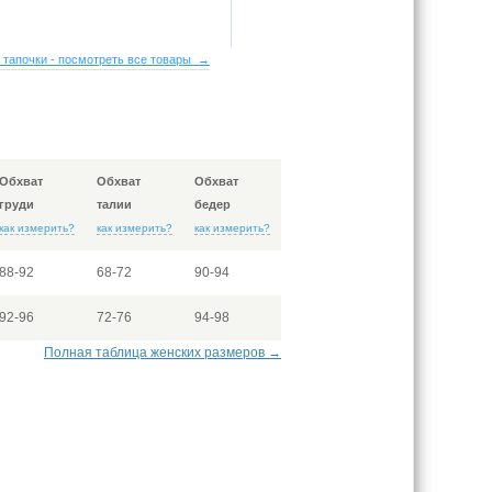
 тапочки - посмотреть все товары →
Обхват
Обхват
Обхват
груди
талии
бедер
как измерить?
как измерить?
как измерить?
88-92
68-72
90-94
92-96
72-76
94-98
Полная таблица женских размеров →