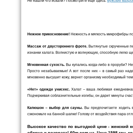
Не нашли что искали? Посмотрите еще здесь:
мужские махро
Нежное прикосновение!
Нежность и мягкость микрофибры под
Массаж от двустороннего фроте.
Вытянутые скрученные пет
изнанки халата. Волнистую и волнующую, способную легко щ
Мгновенная сухость.
Вы купались когда-либо в проруби? Не
Просто незабываемые! А вот после них – в самый раз наде
мгновенно высушит кожу, вернет организму необходимый темп
«Нет» одежде унисекс.
Халат – ваша любимая ежедневная 
Подчеркивая соблазнительные изгибы, он дарит минуты счаст
Капюшон – выбор для сауны.
Вы предпочитаете ходить в
сэкономьте на банной шапке! Голову от воздействия пара от
Высокое качество по выгодной цене - женский к
обмена и возврата! 60m.com.ua. Цена 1598 грн, ко