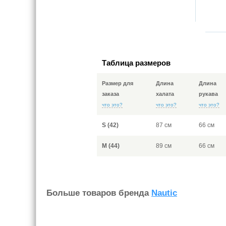
Таблица размеров
Размер для
Длина
Длина
заказа
халата
рукава
что это?
что это?
что это?
S (42)
87 см
66 см
M (44)
89 см
66 см
Больше товаров бренда
Nautic