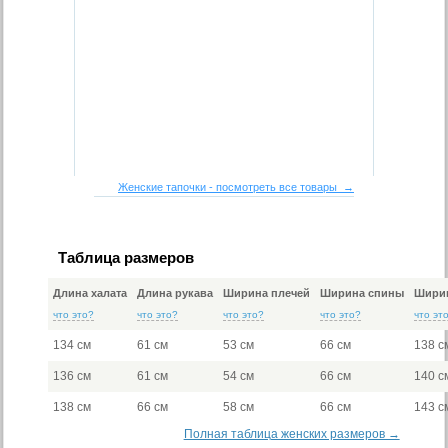
Женские тапочки - посмотреть все товары →
Таблица размеров
Длина халата
Длина рукава
Ширина плечей
Ширина спины
Ширин
что это?
что это?
что это?
что это?
что эт
134 см
61 см
53 см
66 см
138 с
136 см
61 см
54 см
66 см
140 с
138 см
66 см
58 см
66 см
143 с
Полная таблица женских размеров →