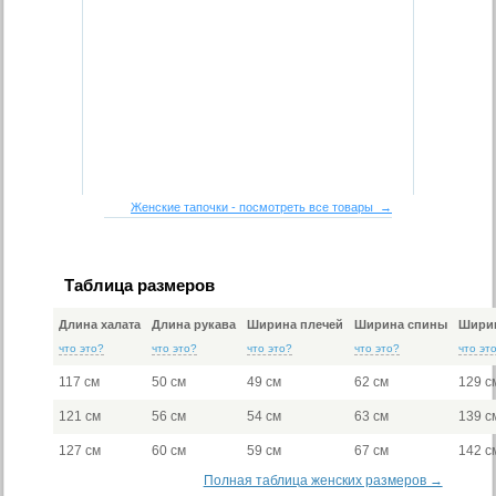
Женские тапочки - посмотреть все товары →
Таблица размеров
Длина халата
Длина рукава
Ширина плечей
Ширина спины
Ширин
что это?
что это?
что это?
что это?
что эт
117 см
50 см
49 см
62 см
129 с
121 см
56 см
54 см
63 см
139 с
127 см
60 см
59 см
67 см
142 с
Полная таблица женских размеров →