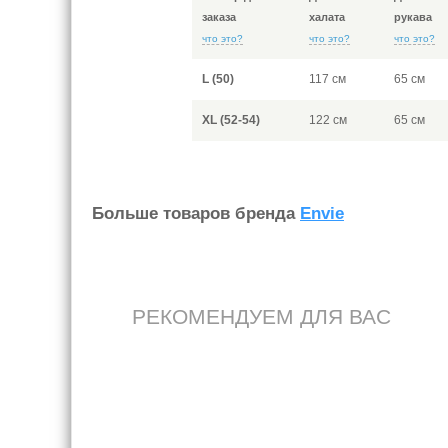
заказа
халата
рукава
что это?
что это?
что это?
L (50)
117 см
65 см
XL (52-54)
122 см
65 см
Больше товаров бренда
Envie
РЕКОМЕНДУЕМ ДЛЯ ВАС