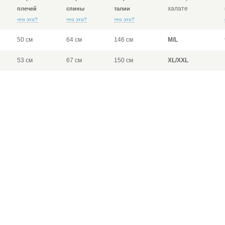
халате
плечей
спины
талии
что это?
что это?
что это?
50 см
64 см
146 см
M/L
53 см
67 см
150 см
XL/XXL