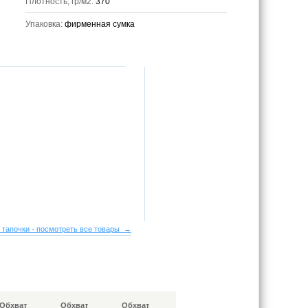
Плотность, гр/м2:
370
Упаковка:
фирменная сумка
 тапочки - посмотреть все товары →
Обхват
Обхват
Обхват