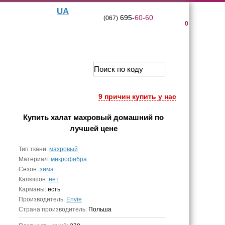
UA
695-
60-60
(067)
0
9 причин купить у нас
Купить
халат махровый домашний
по
лучшей цене
Тип ткани:
махровый
Материал:
микрофибра
Сезон:
зима
Капюшон:
нет
Карманы:
есть
Производитель:
Envie
Страна производитель:
Польша