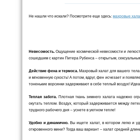
Не нашли что искали? Посмотрите еще здесь:
махровые хала
Невесомость.
Ощущение космической невесомости и легкости
сошедшим с картин Питера Рубенса – открытым, сексуальным
Действие фена и термоса.
Махровый халат для вашего тела –
и мгновенную сухость! А потом, вдруг, фен исчезает и появ
тоненькие ворсинки задерживают в себе теплый воздух! Иде
Теплая забота.
Плотная ткань зимнего халата надежно огра
окутать теплом. Воздух, который задерживается между пете
трудного рабочего дня – уснете в уютном тепле!
Удобно и динамично.
Вы ищете халат, в котором легко и у
откровенного мини? Тогда ваш вариант – халат средней длины