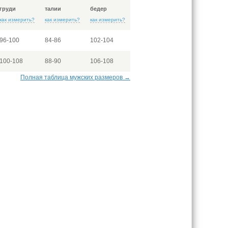
груди
талии
бедер
как измерить?
как измерить?
как измерить?
96-100
84-86
102-104
100-108
88-90
106-108
Полная таблица мужских размеров →