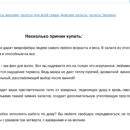
ты женские
,
халаты для всей семьи
,
мужские халаты
,
халаты Украина
Несколько причин купить:
 дарит микрофибра людям самого любого возраста и веса. В халате из этого
 и способным на все.
 как фен для волос. Вот вы надеваете его на только что искупанное, любимое
ляется ощущение термоса. Ведь махра не дает теплу горячей, ароматной ванн
альный, расслабляющий выбор после ванной!
дит ваше чувствительное тело от коварных, леденящих душу и кровь сквозн
льками тканей зимних халатов, создает дополнительную утепляющую прослой
добно исполнять работу по дому? Вы любите свободно передвигаться, не 
 с рукавом три четверти, с карманами и на молнии.