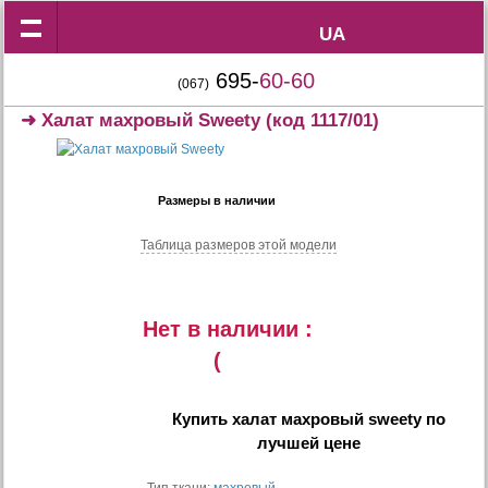
UA
UA
695-
60-60
(067)
➜
Халат махровый Sweety
(код 1117/01)
Размеры в наличии
Таблица размеров этой модели
Нет в наличии :
(
Купить
халат махровый sweety
по
лучшей цене