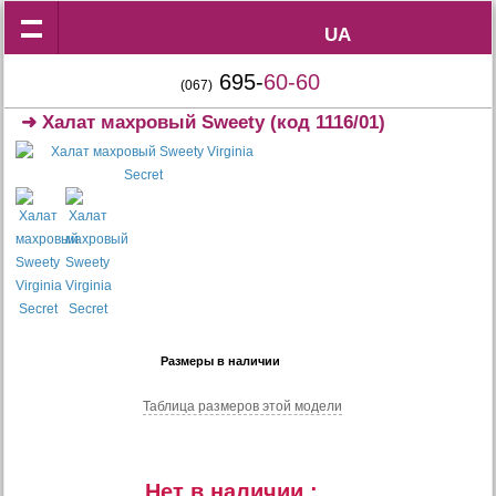
UA
UA
695-
60-60
(067)
➜
Халат махровый Sweety
(код 1116/01)
Размеры в наличии
Таблица размеров этой модели
Нет в наличии :