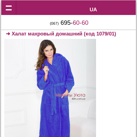
UA
UA
695-
60-60
(067)
➜
Халат махровый домашний
(код 1079/01)