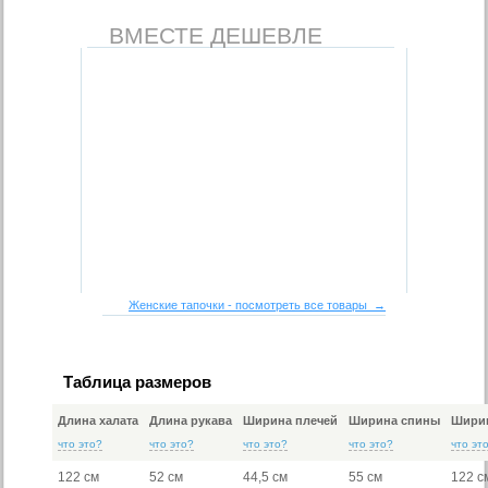
ВМЕСТЕ ДЕШЕВЛЕ
Женские тапочки - посмотреть все товары →
Таблица размеров
Длина халата
Длина рукава
Ширина плечей
Ширина спины
Ширин
что это?
что это?
что это?
что это?
что эт
122 см
52 см
44,5 см
55 см
122 с