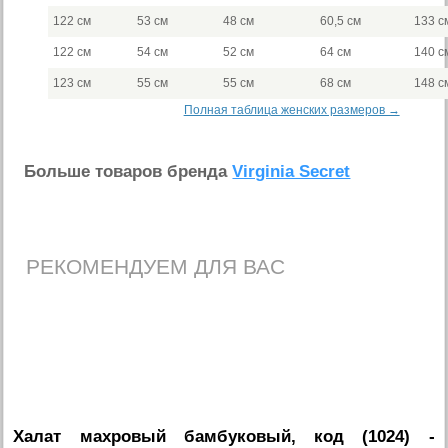
122 см
53 см
48 см
60,5 см
133 с
122 см
54 см
52 см
64 см
140 с
123 см
55 см
55 см
68 см
148 с
Полная таблица женских размеров →
Больше товаров бренда
Virginia Secret
РЕКОМЕНДУЕМ ДЛЯ ВАС
Халат махровый бамбуковый, код (1024)
-