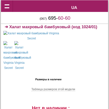
UA
UA
695-
60-60
(067)
➜
Халат махровый бамбуковый
(код 1024/01)
Размеры в наличии
Таблица размеров этой модели
Нет в наличии :