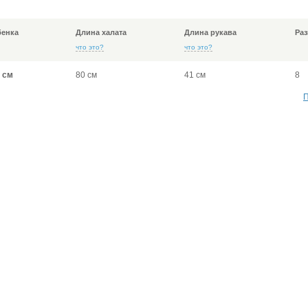
бенка
Длина халата
Длина рукава
Раз
что это?
что это?
 см
80 см
41 см
8
П