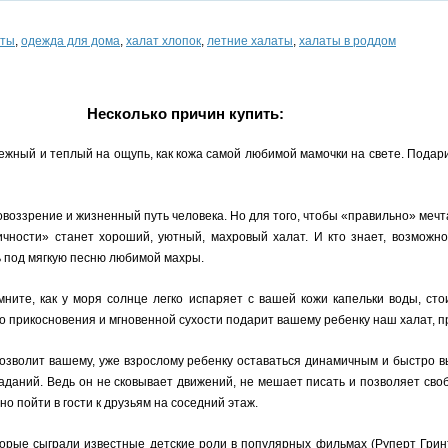
аты
,
одежда для дома
,
халат хлопок
,
летние халаты
,
халаты в роддом
Несколько причин купить:
 нежный и теплый на ощупь, как кожа самой любимой мамочки на свете. Подар
воззрение и жизненный путь человека. Но для того, чтобы «правильно» мечт
ности» станет хороший, уютный, махровый халат. И кто знает, возможно
ь под мягкую песню любимой махры.
мните, как у моря солнце легко испаряет с вашей кожи капельки воды, ст
о прикосновения и мгновенной сухости подарит вашему ребенку наш халат, 
озволит вашему, уже взрослому ребенку оставаться динамичным и быстро в
аний. Ведь он не сковывает движений, не мешает писать и позволяет своб
но пойти в гости к друзьям на соседний этаж.
торые сыграли известные детские роли в популярных фильмах (Руперт Гри