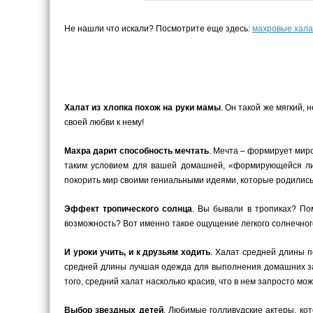
Не нашли что искали? Посмотрите еще здесь:
махровые хал
Халат из хлопка похож на руки мамы
. Он такой же мягкий,
своей любви к нему!
Махра дарит способность мечтать
. Мечта – формирует миро
таким условием для вашей домашней, «формирующейся лич
покорить мир своими гениальными идеями, которые родилис
Эффект тропического солнца
. Вы бывали в тропиках? По
возможность? Вот именно такое ощущение легкого солнечног
И уроки учить, и к друзьям ходить
. Халат средней длины п
средней длины лучшая одежда для выполнения домашних зад
того, средний халат насколько красив, что в нем запросто мож
Выбор звездных детей
. Любимые голливудские актеры, ко