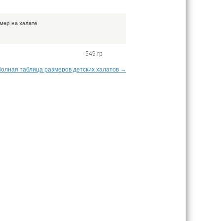
мер на халате
549 гр
олная таблица размеров детских халатов →