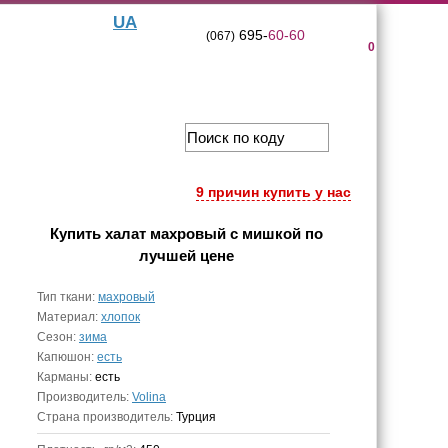
UA
695-
60-60
(067)
0
9 причин купить у нас
Купить
халат махровый с мишкой
по
лучшей цене
Тип ткани:
махровый
Материал:
хлопок
Сезон:
зима
Капюшон:
есть
Карманы:
есть
Производитель:
Volina
Страна производитель:
Турция