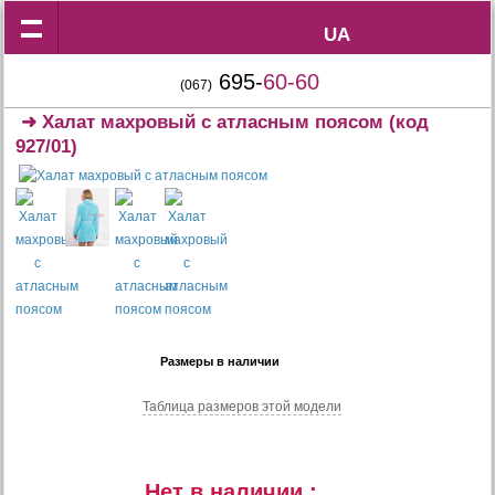
UA
UA
695-
60-60
(067)
➜
Халат махровый с атласным поясом
(код
927/01)
Размеры в наличии
Таблица размеров этой модели
Нет в наличии :