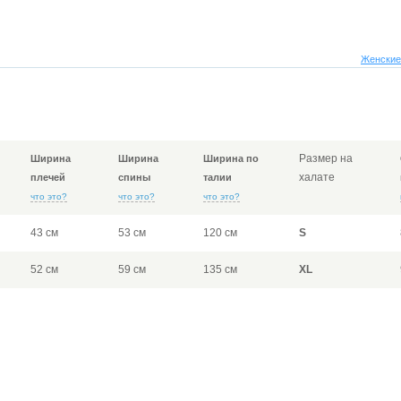
Женские
Размер на
Ширина
Ширина
Ширина по
халате
плечей
спины
талии
что это?
что это?
что это?
43 см
53 см
120 см
S
52 см
59 см
135 см
XL