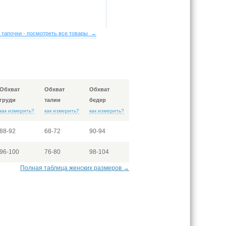
 тапочки - посмотреть все товары →
Обхват
Обхват
Обхват
груди
талии
бедер
как измерить?
как измерить?
как измерить?
88-92
68-72
90-94
96-100
76-80
98-104
Полная таблица женских размеров →