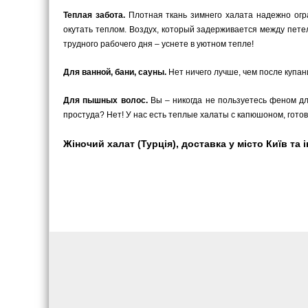
Теплая забота.
Плотная ткань зимнего халата надежно огра
окутать теплом. Воздух, который задерживается между пете
трудного рабочего дня – уснете в уютном тепле!
Для ванной, бани, сауны.
Нет ничего лучше, чем после купани
Для пышных волос.
Вы – никогда не пользуетесь феном для
простуда? Нет! У нас есть теплые халаты с капюшоном, гото
Жіночий халат (Турція), доставка у місто Київ та 