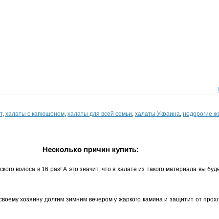
т
,
халаты с капюшоном
,
халаты для всей семьи
,
халаты Украина
,
недорогие ж
Несколько причин купить:
го волоса в 16 раз! А это значит, что в халате из такого материала вы буде
воему хозяину долгим зимним вечером у жаркого камина и защитит от прохл