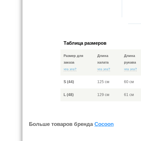
Таблица размеров
Размер для
Длина
Длина
заказа
халата
рукава
что это?
что это?
что это?
S (44)
125 см
60 см
L (48)
129 см
61 см
Больше товаров бренда
Cocoon