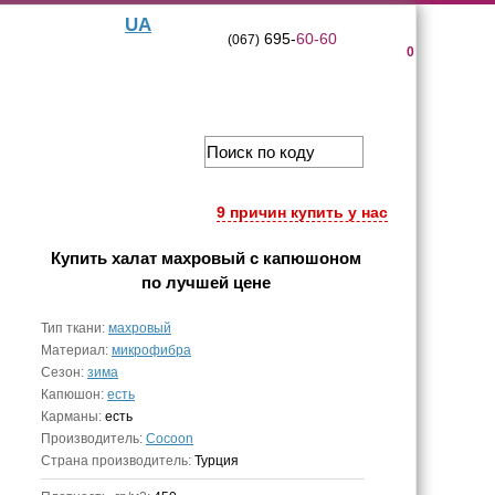
UA
695-
60-60
(067)
0
9 причин купить у нас
Купить
халат махровый с капюшоном
по лучшей цене
Тип ткани:
махровый
Материал:
микрофибра
Сезон:
зима
Капюшон:
есть
Карманы:
есть
Производитель:
Cocoon
Страна производитель:
Турция