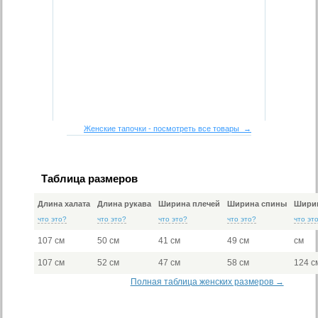
Женские тапочки - посмотреть все товары →
Таблица размеров
Длина халата
Длина рукава
Ширина плечей
Ширина спины
Ширин
что это?
что это?
что это?
что это?
что эт
107 см
50 см
41 см
49 см
см
107 см
52 см
47 см
58 см
124 с
Полная таблица женских размеров →