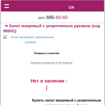
UA
UA
695-
60-60
(067)
➜
Халат махровый с укороченным рукавом
(код
895/01)
Размеры в наличии
Таблица размеров этой модели
Нет в наличии :
(
Купить
халат махровый с укороченным